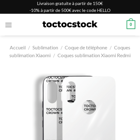
Skip
Livraison gratuite à partir de 150€
-10% à partir de 500€ avec le code HELLO
to
content
0
Accueil
/
Sublimation
/
Coque de téléphone
/
Coques
sublimation Xiaomi
/
Coques sublimation Xiaomi Redmi